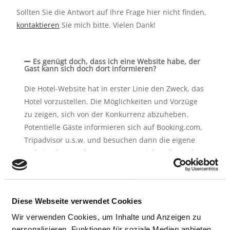
Sollten Sie die Antwort auf Ihre Frage hier nicht finden,
kontaktieren
Sie mich bitte. Vielen Dank!
Es genügt doch, dass ich eine Website habe, der
Gast kann sich doch dort informieren?
Die Hotel-Website hat in erster Linie den Zweck, das
Hotel vorzustellen. Die Möglichkeiten und Vorzüge
zu zeigen, sich von der Konkurrenz abzuheben.
Potentielle Gäste informieren sich auf Booking.com,
Tripadvisor u.s.w. und besuchen dann die eigene
Website des Hotels. Wenn es nun nicht gelingt, den
Interessenten zu fesseln und zu überzeugen, wird
er nicht direkt buchen. Er braucht innert 2
Sekunden eine Antwort auf die Frage: Warum soll
Diese Webseite verwendet Cookies
ich hier buchen? Hat der Gast eine Unterkunft
gebucht, liegt sein Interesse auf den Informationen
Wir verwenden Cookies, um Inhalte und Anzeigen zu
personalisieren, Funktionen für soziale Medien anbieten
und Möglichkeiten vor Ort und innerhalb dieser