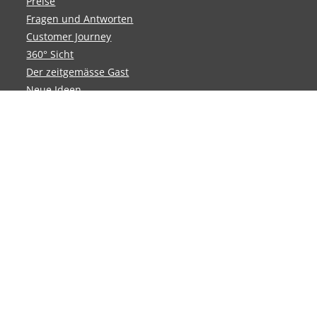
Preise
Fragen und Antworten
Customer Journey
360° Sicht
Der zeitgemässe Gast
Neue Ideen
Kontakt
Anfrage
Support
System Status
Ideen-Blog
GaschtInfo und GaschtOrder
Gäste-Kontaktdaten erfassen
Die cleveren Menükarten – mehrsprachig
Wenn die Betriebe wieder aufgehen – stilvoll auf